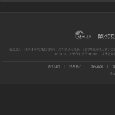
立刻开始
立刻开始
通过进入、继续使用或浏览此网站，您即被认定接受：我们将使用特定的浏览器coo
cookies。关于我们使用cookies，以及
关于我们
|
联系我们
|
隐私政策
|
Cop