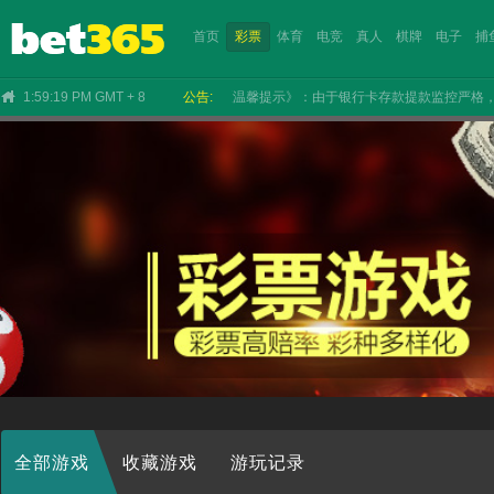
首页
彩票
体育
电竞
真人
棋牌
电子
捕
1:59:19 PM GMT + 8
公告:
《温馨提示》：由于银行卡存款提款监控严格，建议您游
NEXTSPIN
EEAI
沙巴
KS
IM
双赢
IM
WAZDAN
CHOICE
ICG
乐游
IM
雷火
VR
CHOICE
BBIN
365
CR
PP
全部游戏
收藏游戏
游玩记录